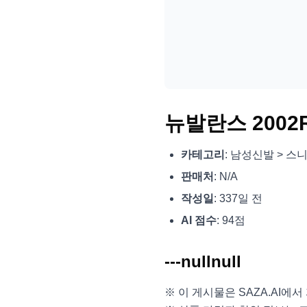
뉴발란스 2002
카테고리
: 남성신발 > 
판매처
: N/A
작성일
: 337일 전
AI 점수
: 94점
---nullnull
※ 이 게시물은 SAZA.AI에